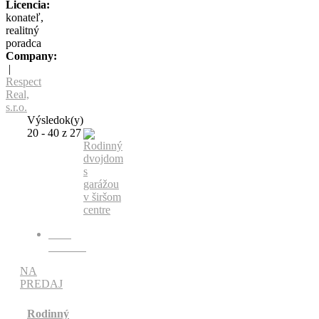
Licencia:
konateľ,
realitný
poradca
Company:
|
Respect
Real,
s.r.o.
Výsledok(y)
20 - 40 z 27
Kód:
RR1153
NA
PREDAJ
Rodinný