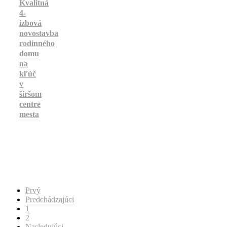
Kvalitná
4-
izbová
novostavba
Lokalita:
Dunajská
rodinného
Streda,
domu
Dunajská
Streda,
na
Trnavský
kľúč
kraj
v
Kategória:
Rodinný
širšom
dom
centre
Maklér:
mesta
Ing.
Ildikó
Marczellová
Cena:
279
000
€
Prvý
Predchádzajúci
1
2
Nasledujúci