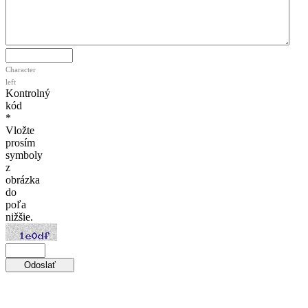
Character
left
Kontrolný
kód
*
Vložte
prosím
symboly
z
obrázka
do
poľa
nižšie.