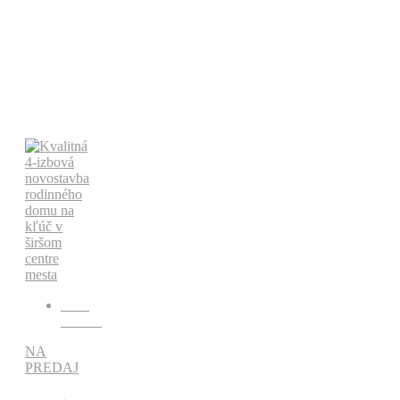
rodinné
domy
Maklér:
Ing.
Ildikó
Marczellová
Cena:
185
€
Kód:
RR993
NA
PREDAJ