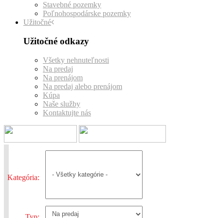
Stavebné pozemky
Poľnohospodárske pozemky
Užitočné
Užitočné odkazy
Všetky nehnuteľnosti
Na predaj
Na prenájom
Na predaj alebo prenájom
Kúpa
Naše služby
Kontaktujte nás
Kategória:
Typ: