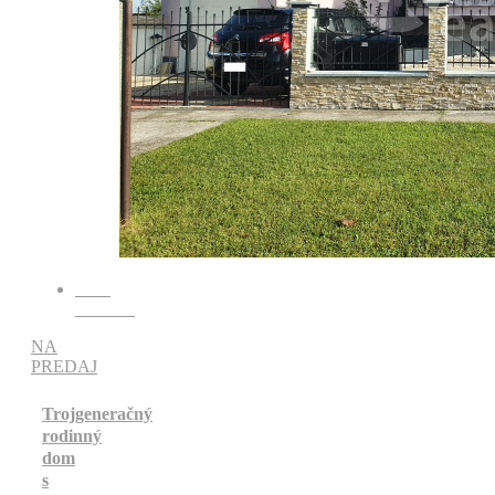
Kód:
RR1059
NA
PREDAJ
Trojgeneračný
rodinný
dom
s
Lokalita:
Dunajská