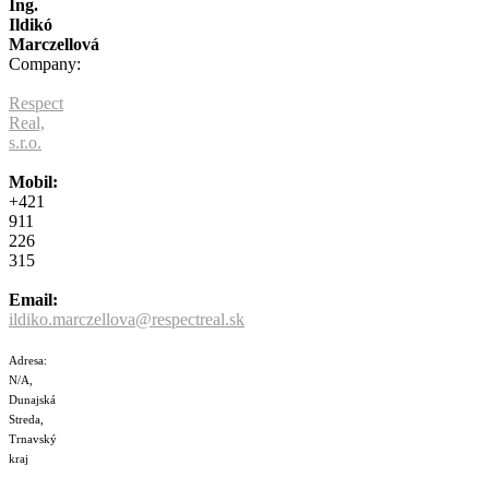
Ing.
Ildikó
Marczellová
Company:
Respect
Real,
s.r.o.
Mobil:
+421
911
226
315
Email:
ildiko.marczellova@respectreal.sk
Adresa:
N/A,
Dunajská
Streda,
Trnavský
kraj