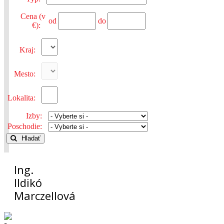
Cena (v
od
do
€):
Kraj:
Mesto:
Lokalita:
Izby:
Poschodie:
Hladať
Ing.
Ildikó
Marczellová